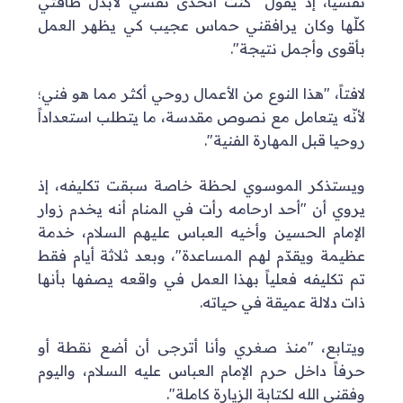
نفسيا، إذ يقول "كنت أتحدّى نفسي لأبذل طاقتي
كلّها وكان يرافقني حماس عجيب كي يظهر العمل
بأقوى وأجمل نتيجة".
لافتاً، "هذا النوع من الأعمال روحي أكثر مما هو فني؛
لأنّه يتعامل مع نصوص مقدسة، ما يتطلب استعداداً
روحيا قبل المهارة الفنية".
ويستذكر الموسوي لحظة خاصة سبقت تكليفه، إذ
يروي أن "أحد ارحامه رأت في المنام أنه يخدم زوار
الإمام الحسين وأخيه العباس عليهم السلام، خدمة
عظيمة ويقدّم لهم المساعدة"، وبعد ثلاثة أيام فقط
تم تكليفه فعلياً بهذا العمل في واقعه يصفها بأنها
ذات دلالة عميقة في حياته.
ويتابع، "منذ صغري وأنا أترجى أن أضع نقطة أو
حرفاً داخل حرم الإمام العباس عليه السلام، واليوم
وفقني الله لكتابة الزيارة كاملة".