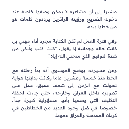
مشيرا إلى أن مشاعره لا يمكن وصفها خاصة عند
دخوله الضريح ورؤيته الزائرين يرددون كلمات هو
من خطها بيده.
وفي فترة العمل لم تكن الكتابة مجرد أداء مهني بل
كانت حالة وجدانية إذ يقول، "كنت أكتب وأبكي من
شدة التوفيق الذي منحني الله إياه".
وعن مسيرته، يوضح الموسوي أنّه بدأ رحلته مع
الخط منذ خمسة وعشرين عاما وكانت بدايتها هواية
تحولت مع الزمن إلى شغف عميق، عمل على
تطويره داخل العراق وخارجه، حتى جاءت لحظة
التكليف التي وصفها بأنها مسؤولية كبيرة جداً،
خصوصا في ضل وجود العديد من الخطاطين في
كربلاء المقدسة والعراق عموما.