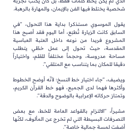
الذي لم يكن يخط كلمات فقط، بل كان يكتب تجربة
شخصية يختلط فيها الفن بالإيمان، والمهارة بالرهبة.
يقول الموسوي مستذكرا بداية هذا التحول، "في
السابق كانت الزيارة تُطبَع، أما اليوم فقد أصبح هذا
المشروع فريدا من نوعه داخل العتبة العباسية
المقدسة، حيث تحول إلى عمل خطّي يتطلب
مساحة مدروسة، وحجماً مختلفاً للقلم، واختياراً
دقيقا للمكان بما يتناسب مع المتلقي".
ويضيف، "جاء اختيار خط النسخ؛ لأنّه أوضح الخطوط
وأكثرها فهما لدى الجميع، فهو خط القرآن الكريم،
وتمتاز حركاته الإعرابية بالوضوح والدقة".
مشيراً، "الالتزام بالقواعد العامة للخط، مع بعض
التصرفات البسيطة التي لم تخرج عن المألوف، لكنّها
أضفت لمسة جمالية خاصة".