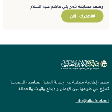
وصف مسابقة قمر بني هاشم عليه السلام
#اشترك_الان
منصّة إعلامية منبثقة عن رسالة العتبة العباسية المقدسة
تمزج في طرحها بين الإيمان والإبداع والإرث والحداثة.
info@alkafeel.net