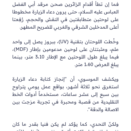
فما إن تطأ أقدام الزائرين صحن مرقد أبي الفضل
العباس عليه السلام، حتى يرون دعاء الزيارة مخطوطا
على لوحتين متطابقتين في النقش والحجم، رُفِعتا
أعلى المدخلين الشرقي والغربي للضريح المطهر.
وخُطت اللوحتان بتقنية (UV)، ببروز يصل إلى واحد
ملم، ومثبتتان على لوحين مدعومين بإطار (MDF)،
فيما يبلغ طول اللوحتين مع الإطار 3،10 متر، بينما
يبلغ العرض 1،60 متر.
ويكشف الموسوي، أن "إنجاز كتابة دعاء الزيارة
استغرق نحو ثلاثة أشهر، بواقع عمل يومي يتراوح
بين سبع إلى عشر ساعات، مستخدماً أدوات الخط
التقليدية من قصبة ومحبرة في تجربة مزجت بين
الاصالة والدقة".
ولكنّ التحدي، كما يؤكد لم يكن فنيا بقدر ما كان