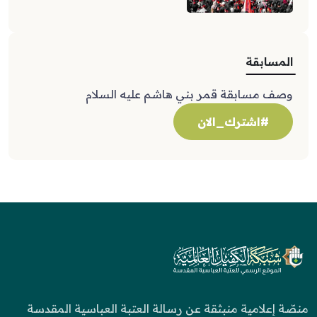
المسابقة
وصف مسابقة قمر بني هاشم عليه السلام
#اشترك_الان
منصّة إعلامية منبثقة عن رسالة العتبة العباسية المقدسة