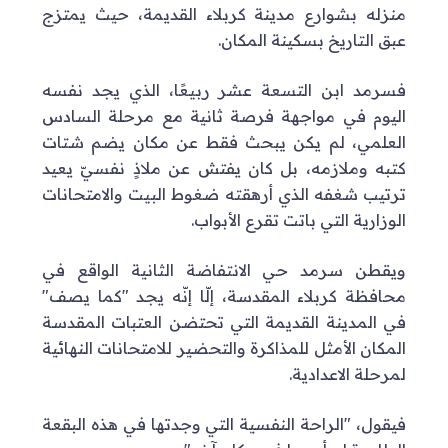
منزله بشوارع مدينة كربلاء القديمة، حيث يمتزج
عبق التاريخ بسكينة المكان.
فسرمد ابن التسعة عشر ربيعًا، الذي يجد نفسه
اليوم في مواجهة فرصة ثانية مع مرحلة السادس
العلمي، لم يكن يبحث فقط عن مكان يضم شتات
كتبه وملازمه، بل كان يفتش عن ملاذٍ نفسيّ يعيد
ترتيب شغفه الذي أرهقته ضغوط البيت والامتحانات
الوزارية التي باتت تقرع الأبواب.
ويقطن سرمد حي الانتفاضة الثانية الواقع في
محافظة كربلاء المقدسة، إلّا إنّه يجد "كما يصف"
في المدينة القديمة التي تحتضن العتبات المقدسة
المكان الأمثل للمذاكرة والتحضير للامتحانات النهائية
لمرحلة الاعدادية.
فيقول، "الراحة النفسية التي وجدتها في هذه البقعة