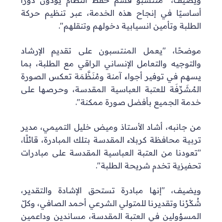
أساسيًا في إنجاح هذه الخدمة، عبر تنظيم حركة
الطلبة وتأمين انسيابية دخولهم وتنقلهم".
موضحًا، "يعمل المنتسبون على تقديم الإرشاد
والتوجيه والتعامل الإنساني الراقي مع الطلبة، بما
يسهم في توفير أجواء آمنة ومُنَظَّمَة تعكس الصورة
المُشَرِّفَة للعتبة العباسية المقدسة، وحرصها على
خدمة الجميع بأفضل صورة ممكنة".
من جانبه، أشاد الأستاذ وميض خليل التميمي، مدير
تربية محافظة كربلاء المقدسة بتلك المبادرة، قائلًا،
"تعودنا من العتبة العباسية المقدسة على مبادرات
تحفيزية تخدم شريحة الطلبة".
ويضيف، "إنها مبادرة تستحق الإشادة والتقدير،
شُكْرُنا وتقديرنا للمتولي الشرعي أحمد الصافي، وكلّ
المسؤولين في العتبة المقدسة، مساندين وداعمين