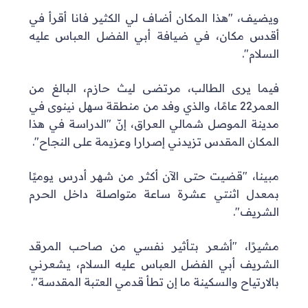
ويضيف، "هذا المكان أضاف لي الكثير فانا أقرأ في
أقدس مكان، في ضيافة أبي الفضل العباس عليه
السلام".
فيما يرى الطالب، مرتضى ليث حازم، البالغ من
العمر22 عامًا، والذي وفد من منطقة سهل نينوى في
مدينة الموصل شمالي العراق، إنّ "الدراسة في هذا
المكان المقدس تزيدني إصرارا وعزيمة على النجاح".
مبينا، "قضيت حتى الآن أكثر من شهر أدرس يوميًا
بمعدل اثنتي عشرة ساعة متواصلة داخل الحرم
الشريف".
مشيرًا، "أشعر بتأثير نفسي من صاحب المرقد
الشريف أبي الفضل العباس عليه السلام، يشعرني
بالارتياح والسكينة ما إن تطأ قدمي العتبة المقدسة".