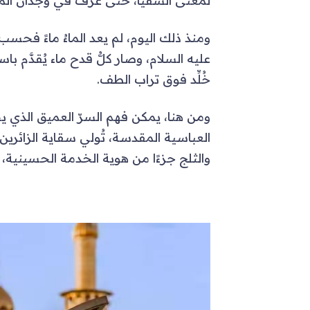
لمعنى السُقيا، حتى عُرف في وجدان الم
ومنذ ذلك اليوم، لم يعد الماءُ ماءً فحس
عليه السلام، وصار كلُّ قدح ماء يُقدَّم ب
خُلِّد فوق تراب الطف.
ومن هنا، يمكن فهم السرّ العميق الذي ي
العباسية المقدسة، تُولي سقاية الزائرين
والثلج جزءًا من هوية الخدمة الحسينية، 