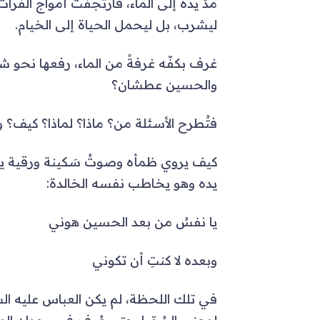
مدَّ يده إلى الماء، فارتجفت أمواج الفرات ك
ليشرب، بل ليحمل الحياة إلى الخيام.
غرف بكفّه غرفةً من الماء، رفعها نحو ش
والحسين عطشان؟
فتُطرح الأسئلة من؟ ماذا؟ لماذا؟ كيف؟ 
كيف يروي ظمأه وصوتُ سَكينة ورقية يتك
يده وهو يخاطب نفسه الخالدة:
يا نفسُ من بعد الحسين هوني
وبعده لا كنتِ أن تكوني
في تلك اللحظة، لم يكن العباس عليه السلا