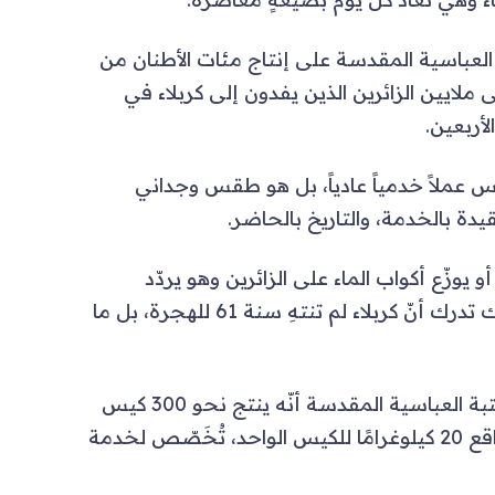
لعباسية المقدسة على إنتاج مئات الأطنان من
إلى ملايين الزائرين الذين يفدون إلى كربلاء في
لأربعين.
يس عملاً خدمياً عادياً، بل هو طقس وجداني
يدة بالخدمة، والتاريخ بالحاضر.
يوزّع أكواب الماء على الزائرين وهو يردّد
"اشرب الماء واذكر عطش الحسين"، فإنك تدرك أنّ كربلاء لم تنتهِ سنة 61 للهجرة، بل ما
وقد أعلن قسم الشؤون الخدمية في العتبة العباسية المقدسة أنّه ينتج نحو 300 كيس
من الثلج البلوري في الساعة الواحدة، بواقع 20 كيلوغرامًا للكيس الواحد، تُخَصّص لخدمة