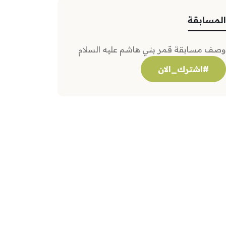
المسابقة
وصف مسابقة قمر بني هاشم عليه السلام
#اشترك_الان