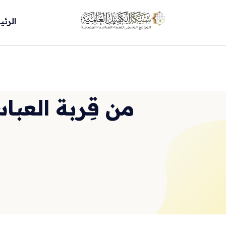
الرئي
من قِربة العباس