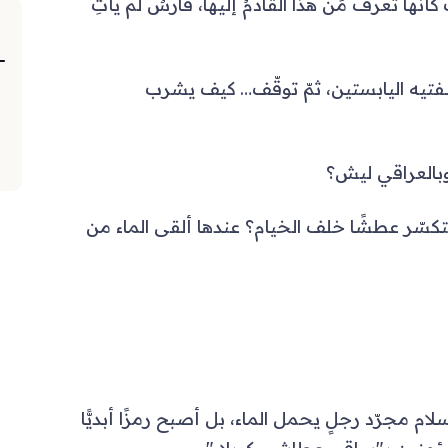
أنّها تعرفُ مَن هذا القادمُ إليها، فارسٌ لم يأتِ
فتيه اليابستين، ثمّ توقّف… كيف يشرب
وبالعراقي ليش؟
سّر عطشًا خلف الخيام؟ عندها ألقى الماء من
م مجرّد رجلٍ يحمل الماء، بل أصبح رمزًا أبديًّا