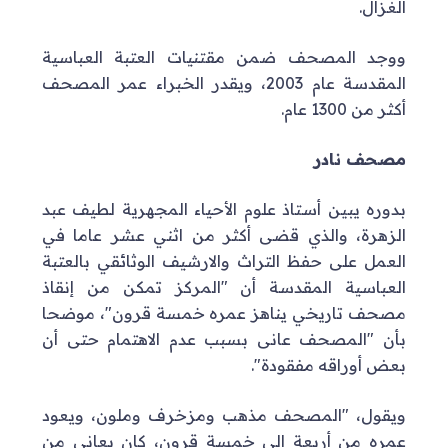
الغزال.
ووجد المصحف ضمن مقتنيات العتبة العباسية
المقدسة عام 2003، ويقدر الخبراء عمر المصحف
أكثر من 1300 عام.
مصحف نادر
بدوره يبين أستاذ علوم الأحياء المجهرية لطيف عبد
الزهرة، والذي قضى أكثر من اثني عشر عاما في
العمل على حفظ التراث والارشيف الوثائقي بالعتبة
العباسية المقدسة أن "المركز تمكن من إنقاذ
مصحف تاريخي يناهز عمره خمسة قرون"، موضحا
بأن "المصحف عانى بسبب عدم الاهتمام حتى أن
بعض أوراقه مفقودة".
ويقول، "المصحف مذهب ومزخرف وملون، ويعود
عمره من أربعة إلى خمسة قرون، كان يعاني من