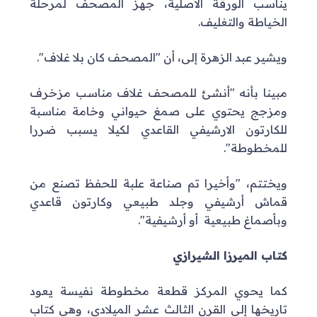
يناسب الورقة الأصلية، جهز المصحف لمرحلة
الخياطة والتغليف.
ويشير عبد الزهرة إلى، أن "المصحف كان بلا غلاف".
مبينا بأنه "أنشئ للمصحف غلاف مناسب مزخرف
ومزجج يحتوي على صمغ حيواني وخامة مناسبة
للكارتون الارشيفي القاعدي لكيلا يسبب ضررا
للمخطوطة".
ويختتم، "وأخيرا تم صناعة علبة للحفظ تصنع من
قماش أرشيفي وجلد طبيعي وكارتون قاعدي
وبأصماغ طبيعية أو أرشيفية".
كتاب الميرزا الشيرازي
كما يحوي المركز قطعة مخطوطة نفيسة يعود
تاريخها إلى القرن الثالث عشر الميلادي، وهي كتاب