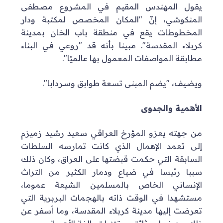
يقول المهندس المقيم في المشروع مصطفى
المنكوشي، إنّ "المكان المخصص لمكتبة ودار
المخطوطات يقع في منطقة باب الخان بمدينة
كربلاء المقدسة". مبينا بأنه قد "روعي في البناء
مطابقة المواصفات المعمول بها عالميًا".
ويضيف، "يضم المبنى تسعة طوابق وسردابا".
الأهمية والجدوى
من جهته يعزو المؤرخ العراقي سعيد رشيد زميزم
إلى تعمد الإهمال الذي كانت تمارسه السلطات
السابقة التي حكمت قبضتها على العراق، وكان ذلك
سببا رئيسا في ضياع ودمار الكثير من التراث
الإنساني الخاص بالمسلمين الشيعة عموما،
مستشهدا في الوقت ذاته بالهجمات البربرية التي
تعرضت إليها مدينة كربلاء المقدسة، وما أسفر عن