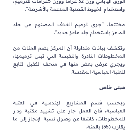
الورق الياباني وزن 32 غراما ووزن 5غرامات للترميم،
واستخدام الخيوط القطنية المدعمة بالأشرطة".
مختتما، "جرى ترميم الغلاف المصنوع من جلد
الماعز باستخدام جلد ماعز جديد".
وتكشف بيانات متداولة أن المركز يضم المئات من
المخطوطات النادرة والنفيسة التي تبنى ترميمها،
ويجري عرض بعض منها في متحف الكفيل التابع
للعتبة العباسية المقدسة.
مبنى خاص
وبحسب قسم المشاريع الهندسية في العتبة
العباسية، فان العمل جار على تشييد مكتبة ودار
للمخطوطات، كاشفا عن وصول نسبة الإنجاز إلى ما
يقارب (35) بالمئة.