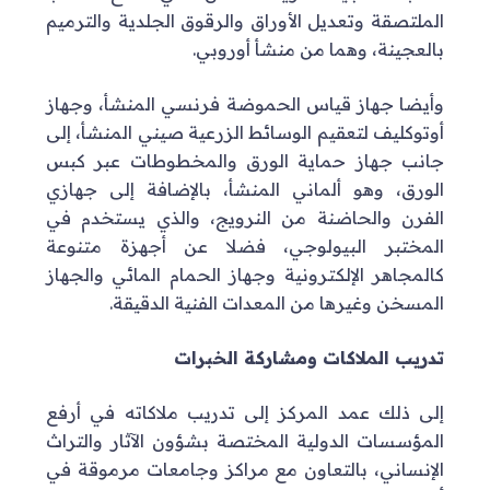
الملتصقة وتعديل الأوراق والرقوق الجلدية والترميم
بالعجينة، وهما من منشأ أوروبي.
وأيضا جهاز قياس الحموضة فرنسي المنشأ، وجهاز
أوتوكليف لتعقيم الوسائط الزرعية صيني المنشأ، إلى
جانب جهاز حماية الورق والمخطوطات عبر كبس
الورق، وهو ألماني المنشأ، بالإضافة إلى جهازي
الفرن والحاضنة من النرويج، والذي يستخدم في
المختبر البيولوجي، فضلا عن أجهزة متنوعة
كالمجاهر الإلكترونية وجهاز الحمام المائي والجهاز
المسخن وغيرها من المعدات الفنية الدقيقة.
تدريب الملاكات ومشاركة الخبرات
إلى ذلك عمد المركز إلى تدريب ملاكاته في أرفع
المؤسسات الدولية المختصة بشؤون الآثار والتراث
الإنساني، بالتعاون مع مراكز وجامعات مرموقة في