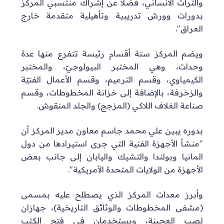
والتراث الانساني، فضلا عن إشراك منتسبي المركز
بدورات وورش تدريبية وتأهيلية متقدمة خارج
العراق".
ويضم المركز ستة أقسام رئيسة تتفرع منها عدة
وحدات، وهي المختبر البيولوجيّ، والمختبر
الكيمياوي، وقسم الترميم، وقسم الأعمال الفنيّة
والزخرفة، بالإضافة إلى خزانة المخطوطات، وقسم
صناعة الغلاف اللاكي (المزجج) والجلد المنقوش.
بدوره يبين علي محمد جاسم معاون مدير المركز أن
"منشأ الأجهزة الفنية التي جرى استيرادها من دول
المانيا وبولندا والتشيك واليابان إلى جانب بعض
الأجهزة من الولايات المتحدة الأمريكية".
وأبرز معدات المركز الذي يصطلح عليه بمسمى
(مشفى المخطوطات والوثائق التاريخية)، جهازان
لصب العجينة، ويستخدمان في فتح الكتب