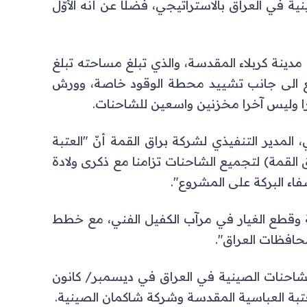
في العراق بالاستراتيجي، فضلًا عن أنّه الأوّل
نة كربلاء المقدسة، والذي تبلغ مساحته تبلغ
للمصنع الى جانب تشييد محطة الوقود خاصة، وورش
را وليس آخرا مخزنين واسعين للشاحنات.
 المدير التنفيذي لشركة براق القمة أنّ "العتبة
لقمة) لتجميع الشاحنات تزامنا مع ذكرى ولادة
فاء البركة على المشروع".
 وقطع الغيار في مرآب الكفيل الفني، مع خطط
حافظات العراق".
لشاحنات الصينية في العراق في ديسمبر/ كانون
تبة العباسية المقدسة وشركة شاكمان الصينية.