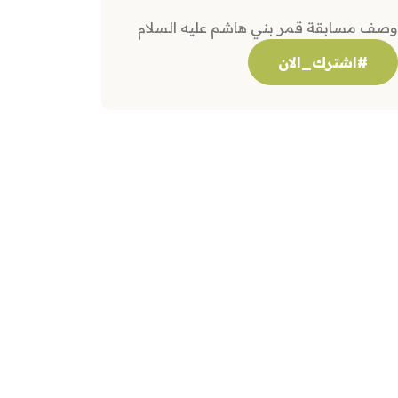
وصف مسابقة قمر بني هاشم عليه السلام
#اشترك_الان