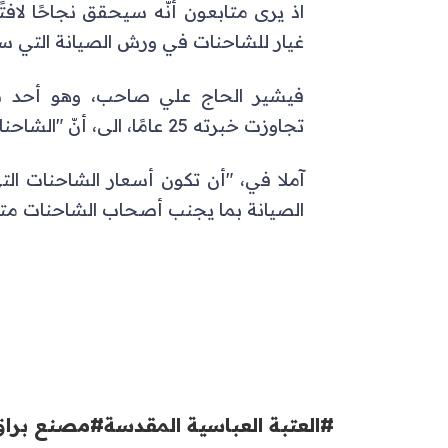
اذ يرى متابعون أنّه سيحقق نجاحًا لافت
غيار للشاحنات في ورش الصيانة التي س
فيشير الحاج علي صاحب، وهو أحد سا
تجاوزت خبرته 25 عامًا، الى، أنّ "الشاحنات المستوردة مكلفة جدًا".
آملا في، "أن تكون أسعار الشاحنات التي
الصيانة بما يجنب أصحاب الشاحنات متا
#العتبة العباسية المقدسة
#مصنع براق 