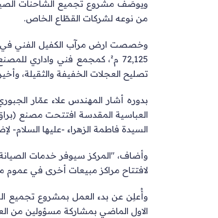
ويوصَف مشروع تجميع الشاحنات الصينية 
من نوعه لشركات القطّاع الخاص.
وخصصت ارض مرآب الكفيل الفني في مدي
72,125 م²، كمجمع فني واداري 
تصليح العجلات الخفيفة والثقيلة، وأخي
بدوره أشار المهندس علاء عمّار الجبوري،
العباسية المقدسة افتتحت مصنع (براق ا
السيدة فاطمة الزهراء -عليها السلام- لإض
وأضاف، "المركز سيوفر خدمات الصيانة
لافتتاح مراكز مبيعات أخرى في عموم م
وأُعلِن عن بدء العمل بمشروع تجميع ا
الاول الماضي بمشاركة مسؤولين من الع