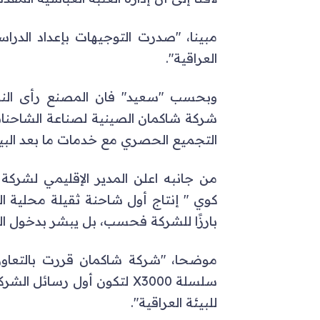
مبينا، "صدرت التوجيهات بإعداد الدراس
العراقية".
وبحسب "سعيد" فان المصنع رأى النو
شركة شاكمان الصينية لصناعة الشاحنا
التجميع الحصري مع خدمات ما بعد البيع
من جانبه اعلن المدير الإقليمي لشرك
كوي " إنتاج أول شاحنة ثقيلة محلية الص
بارزًا للشركة فحسب، بل يبشر بدخول الش
موضحا، "شركة شاكمان قررت بالتعاون 
سلسلة X3000 لتكون أول رسائ
للبيئة العراقية".